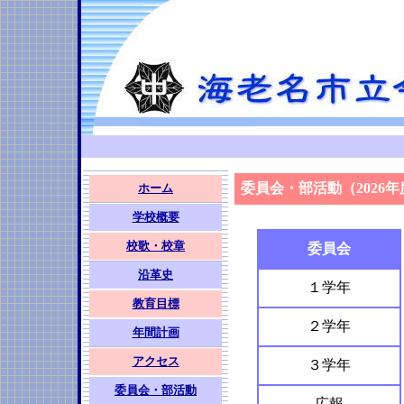
委員会・部活動（2026年
ホーム
学校概要
校歌・校章
委員会
沿革史
１学年
教育目標
２学年
年間計画
アクセス
３学年
委員会・部活動
広報